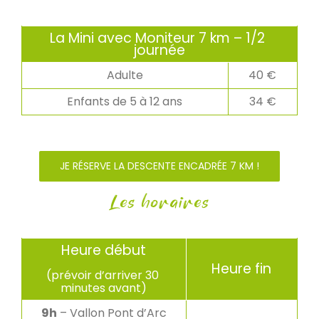
La Mini avec Moniteur 7 km – 1/2 
journée
Adulte
40 €
Enfants de 5 à 12 ans
34 €
JE RÉSERVE LA DESCENTE ENCADRÉE 7 KM !
Les horaires
Heure début
Heure fin
(prévoir d’arriver 30 
minutes avant)
9h
 – Vallon Pont d’Arc