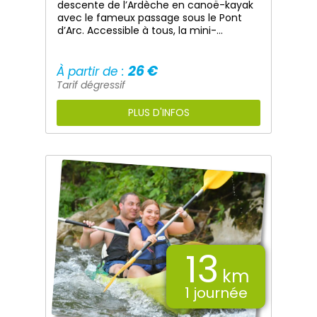
descente de l’Ardèche en canoë-kayak
avec le fameux passage sous le Pont
d’Arc. Accessible à tous, la mini-
descente vous permet d’alterner entre
navigation, pause pique-nique et
baignade.
26 €
À partir de :
Tarif dégressif
PLUS D'INFOS
13
km
1 journée