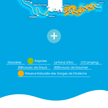
+
Rapides
Glissières
Le Pond d'Arc
C1
Camping
B1
Bivouac de Gaud
B2
Bivouac de Gournier
Réserve Naturelle des Gorges de l'Ardèche